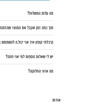
מה עלות המשלוח?
עלות משלוח 29 ₪
תוך כמה זמן אקבל את המוצר שהזמנת
בין 3-21 ימי עסקים
קיבלתי קופון איך אני יכול.ה להשתמש ב
*ייתכנו עיכובים בשל המצב הביטחוני
את קוד הקופון יש להזין בעמוד התשלום, לאחר 
יש לי שאלות נוספות למי אני פונה?
לשירות הלקוחות שלנו במייל: shop@foody.co.il
מה אזור החלוקה?
נשמח לענות על כל שאלה.
כל הארץ
אודות